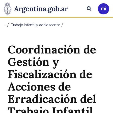
Pasar al contenido principal
Presidencia
Buscar
Ir
a
de
Mi
…
Trabajo infantil y adolescente
Arg
la
Nación
Coordinación de
Gestión y
Fiscalización de
Acciones de
Erradicación del
Trabajo Infantil,