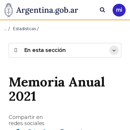
Pasar al contenido principal
Presidencia
Buscar
Ir
a
de
Mi
…
Estadísticas
Arg
la
Nación
En esta sección
Memoria Anual
2021
Compartir en
redes sociales
Compartir en Facebook
Compartir en Twitter
Compartir en Linkedin
Compartir en Whatsapp
Compartir en Telegram