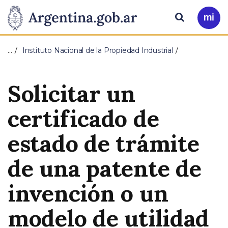
Pasar al contenido principal
Presidencia
Buscar
Ir
a
de
Mi
…
Instituto Nacional de la Propiedad Industrial
Arg
la
Solicitar un
Nación
certificado de
estado de trámite
de una patente de
invención o un
modelo de utilidad