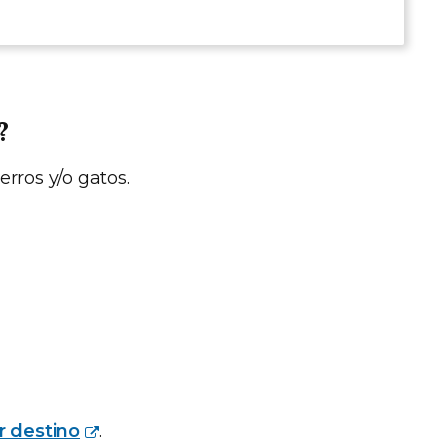
?
rros y/o gatos.
r destino
.