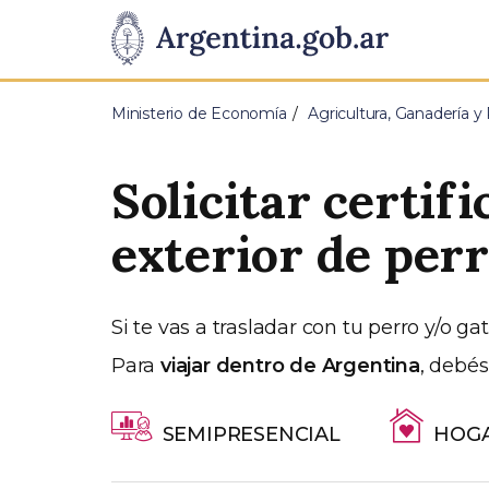
Pasar al contenido principal
Presidencia
de
Ministerio de Economía
Agricultura, Ganadería y
la
Solicitar certif
Nación
exterior de perr
Si te vas a trasladar con tu perro y/o ga
Para
viajar dentro de Argentina
, debés
SEMIPRESENCIAL
HOGA