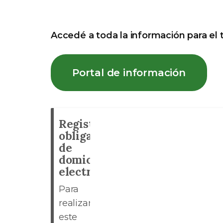
Accedé a toda la información para el 
Portal de información
Registro
obligatorio
de
domicilio
electrónico
Para
realizar
este