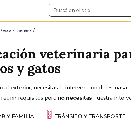
Buscar
en
el
sitio
 Pesca
Senasa
icación veterinaria pa
os y gatos
to al
exterior
, necesitás la intervención del Senasa.
 reunir requisitos pero
no necesitás
nuestra interv
R Y FAMILIA
TRÁNSITO Y TRANSPORTE