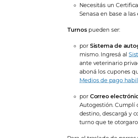
Necesitás un Certific
Senasa en base a las e
Turnos
pueden ser:
por
Sistema de auto
mismo. Ingresá al
Si
ante veterinario priva
aboná los cupones qu
Medios de pago habil
por
Correo electróni
Autogestión. Cumplí co
destino, descargá y 
turno que te otorgaron