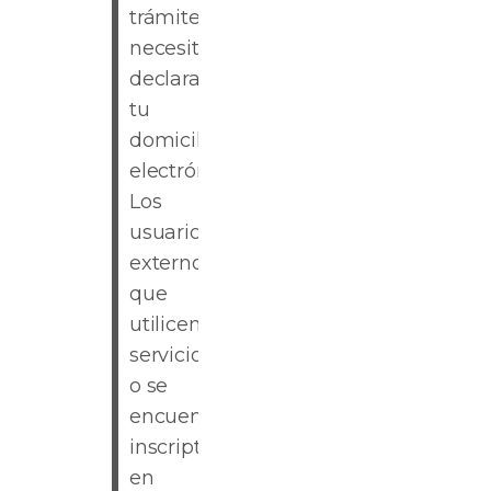
trámite
necesitás
declarar
tu
domicilio
electrónico.
Los
usuarios
externos
que
utilicen
servicios
o se
encuentren
inscriptos
en