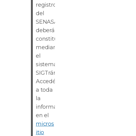
registros
del
SENASA
deberán
constituirlo
mediante
el
sistema
SIGTrámites.
Accedé
a toda
la
información
en el
micros
itio