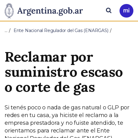
Pasar al contenido principal
Presidencia
Buscar
Ir
a
de
Mi
…
Ente Nacional Regulador del Gas (ENARGAS)
Arg
la
Reclamar por
Nación
suministro escaso
o corte de gas
Si tenés poco o nada de gas natural o GLP por
redes en tu casa, ya hiciste el reclamo a la
empresa prestadora y no fuiste atendido, te
orientamos para reclamar ante el Ente