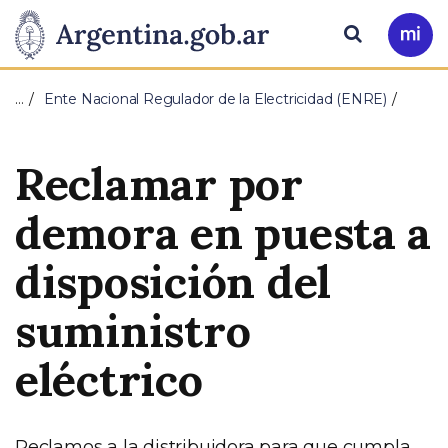
Pasar al contenido principal
Presidencia
Buscar
Ir
a
de
Mi
…
Ente Nacional Regulador de la Electricidad (ENRE)
Arg
la
Reclamar por
Nación
demora en puesta a
disposición del
suministro
eléctrico
Reclamos a la distribuidora para que cumpla