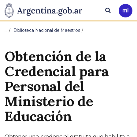
Pasar al contenido principal
Presidencia
Buscar
Ir
a
de
Mi
…
Biblioteca Nacional de Maestros
Arg
la
Obtención de la
Nación
Credencial para
Personal del
Ministerio de
Educación
Obtener una credencial gratuita que habilita a