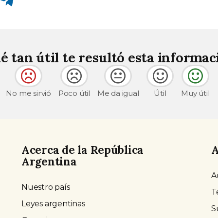
é tan útil te resultó esta informac
No me sirvió
Poco útil
Me da igual
Útil
Muy útil
Acerca de la República
A
Argentina
A
Nuestro país
T
Leyes argentinas
S