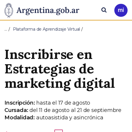
Pasar al contenido principal
Presidencia
Buscar
Ir
a
de
Mi
…
Plataforma de Aprendizaje Virtual
Arg
la
Inscribirse en
Nación
Estrategias de
marketing digital
Inscripción:
hasta el 17 de agosto
Cursada:
del 11 de agosto al 21 de septiembre
Modalidad:
autoasistida y asincrónica