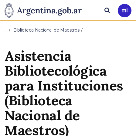
Pasar al contenido principal
Presidencia
Buscar
Ir
a
de
Mi
…
Biblioteca Nacional de Maestros
Arg
la
Asistencia
Nación
Bibliotecológica
para Instituciones
(Biblioteca
Nacional de
Maestros)