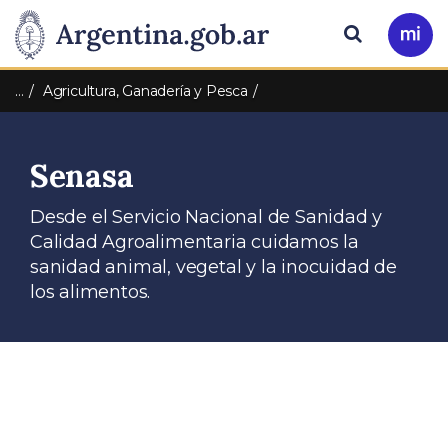
Pasar al contenido principal
Presidencia
Buscar
Ir
a
de
Mi
…
Agricultura, Ganadería y Pesca
Arg
la
Senasa
Nación
Desde el Servicio Nacional de Sanidad y
Calidad Agroalimentaria cuidamos la
sanidad animal, vegetal y la inocuidad de
los alimentos.