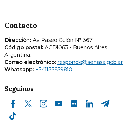
Contacto
Dirección:
Av. Paseo Colón N° 367
Código postal:
ACD1063 - Buenos Aires,
Argentina.
Correo electrónico:
responde@senasa.gob.ar
Whatsapp:
+541135859810
Seguinos
Facebook
X (ex Twitter)
Instagram
Youtube
Compartir en flickr
LinkedIn
Telegram
TikTok