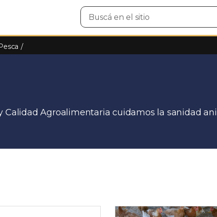
Buscar
en
el
sitio
 Pesca
 y Calidad Agroalimentaria cuidamos la sanidad an