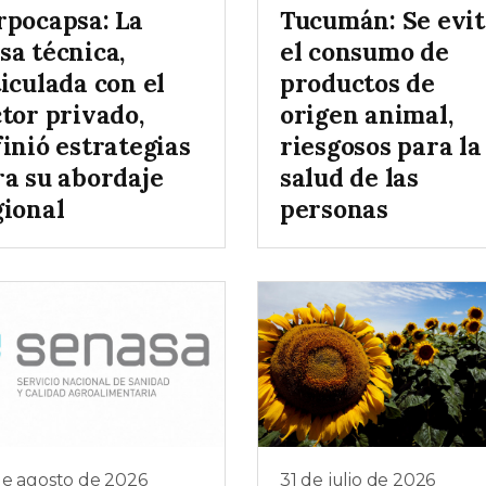
rpocapsa: La
Tucumán: Se evit
sa técnica,
el consumo de
iculada con el
productos de
tor privado,
origen animal,
inió estrategias
riesgosos para la
ra su abordaje
salud de las
gional
personas
de agosto de 2026
31 de julio de 2026