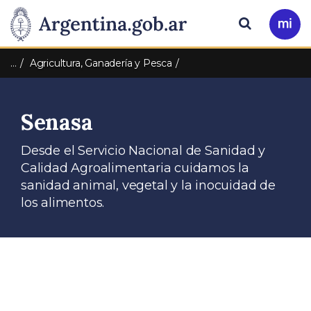
Pasar al contenido principal
Presidencia
Buscar
Ir
a
de
Mi
…
Agricultura, Ganadería y Pesca
Arg
la
Senasa
Nación
Desde el Servicio Nacional de Sanidad y
Calidad Agroalimentaria cuidamos la
sanidad animal, vegetal y la inocuidad de
los alimentos.