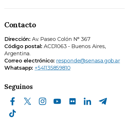
Contacto
Dirección:
Av. Paseo Colón N° 367
Código postal:
ACD1063 - Buenos Aires,
Argentina.
Correo electrónico:
responde@senasa.gob.ar
Whatsapp:
+541135859810
Seguinos
Facebook
X (ex Twitter)
Instagram
Youtube
Compartir en flickr
LinkedIn
Telegram
TikTok