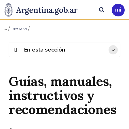
Pasar al contenido principal
Presidencia
Buscar
Ir
a
de
Mi
…
Senasa
Arg
la
Nación
En esta sección
Guías, manuales,
instructivos y
recomendaciones