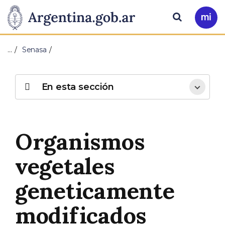
Pasar al contenido principal
Presidencia
Buscar
Ir
a
de
Mi
…
Senasa
Arg
la
Nación
En esta sección
Organismos
vegetales
geneticamente
modificados