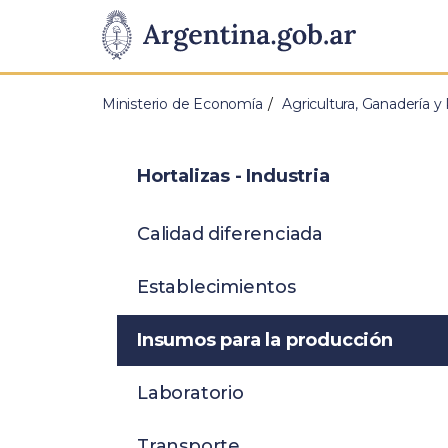
Pasar al contenido principal
Presidencia
de
Ministerio de Economía
Agricultura, Ganadería y
la
Nación
Hortalizas - Industria
Calidad diferenciada
Establecimientos
Insumos para la producción
Laboratorio
Transporte