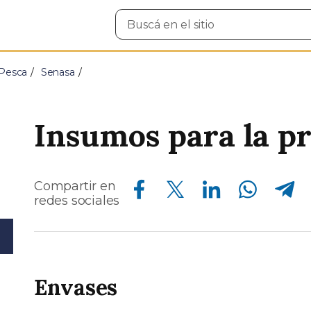
Buscar
en
el
sitio
 Pesca
Senasa
Insumos para la p
Compartir en Facebook
Compartir en Twitter
Compartir en Linkedin
Compartir en Whatsapp
Compartir en Telegram
Compartir en
redes sociales
Envases