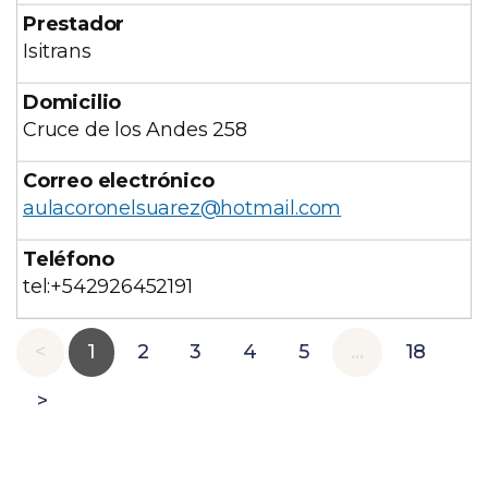
Isitrans
Cruce de los Andes 258
aulacoronelsuarez@hotmail.com
tel:+542926452191
<
1
2
3
4
5
…
18
>