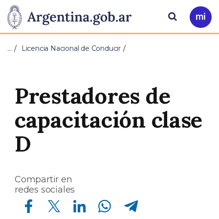
Pasar al contenido principal
Presidencia
Buscar
Ir
a
de
Mi
…
Licencia Nacional de Conducir
Arg
la
Nación
Prestadores de
capacitación clase
D
Compartir en
redes sociales
Compartir en Facebook
Compartir en Twitter
Compartir en Linkedin
Compartir en Whatsapp
Compartir en Telegram