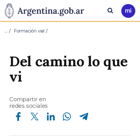
Pasar al contenido principal
Presidencia
Buscar
Ir
a
de
Mi
…
Formación vial
Arg
la
Nación
Del camino lo que
vi
Compartir en
redes sociales
Compartir en Facebook
Compartir en Twitter
Compartir en Linkedin
Compartir en Whatsapp
Compartir en Telegram