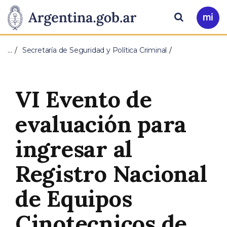
Pasar al contenido principal
Presidencia
Buscar
Ir
a
de
Mi
…
Secretaría de Seguridad y Política Criminal
Arg
la
Nación
VI Evento de
evaluación para
ingresar al
Registro Nacional
de Equipos
Cinotecnicos de