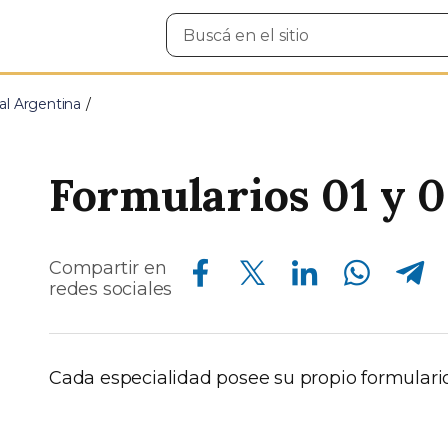
Buscar
en
el
sitio
al Argentina
Formularios 01 y 0
Compartir en Facebook
Compartir en Twitter
Compartir en Linkedin
Compartir en Whatsapp
Compartir en Telegram
Compartir en
redes sociales
Cada especialidad posee su propio formulario