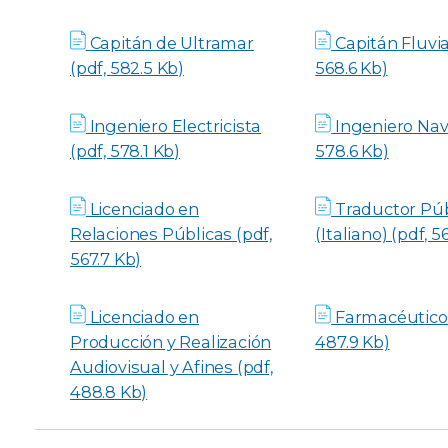
Capitán de Ultramar
Capitán Fluvia
(pdf, 582.5 Kb)
568.6 Kb)
Ingeniero Electricista
Ingeniero Nava
(pdf, 578.1 Kb)
578.6 Kb)
Licenciado en
Traductor Púb
Relaciones Públicas (pdf,
(Italiano) (pdf, 5
567.7 Kb)
Licenciado en
Farmacéutico 
Producción y Realización
487.9 Kb)
Audiovisual y Afines (pdf,
488.8 Kb)