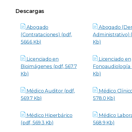
Descargas
Descargas
Abogado
Abogado (De
(Contrataciones) (pdf,
Administrativo) (
566.6 Kb)
Kb)
Licenciado en
Licenciado en
Bioimágenes (pdf, 567.7
Fonoaudiología (
Kb)
Kb)
Médico Auditor (pdf,
Médico Clínico
569.7 Kb)
578.0 Kb)
Médico Hiperbárico
Médico Laboral
(pdf, 569.3 Kb)
568.9 Kb)