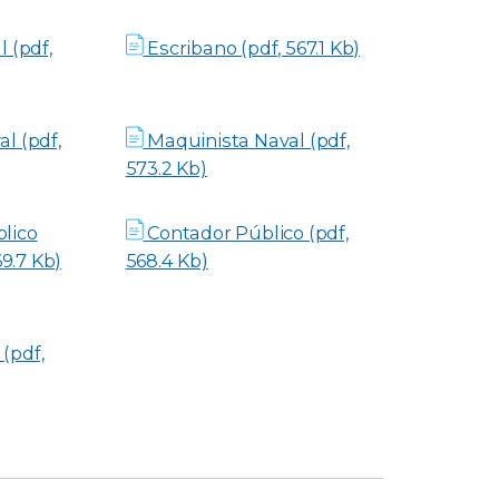
l (pdf,
Escribano (pdf, 567.1 Kb)
l (pdf,
Maquinista Naval (pdf,
573.2 Kb)
lico
Contador Público (pdf,
69.7 Kb)
568.4 Kb)
(pdf,