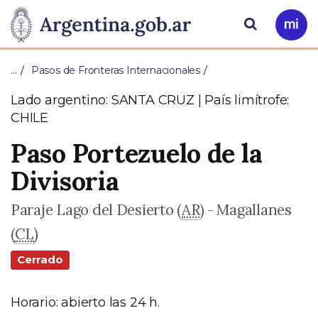
Pasar al contenido principal
Presidencia
Buscar
Ir
a
de
Mi
…
Pasos de Fronteras Internacionales
Arg
la
Lado argentino: SANTA CRUZ
|
País limítrofe:
CHILE
Nación
Paso Portezuelo de la
Divisoria
Paraje Lago del Desierto (
AR
) - Magallanes
(
CL
)
Cerrado
Horario: abierto las 24 h.