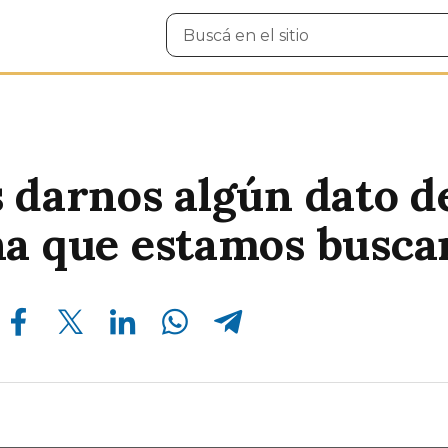
Buscar
en
el
sitio
 darnos algún dato de
a que estamos busca
Compartir en Facebook
Compartir en Twitter
Compartir en Linkedin
Compartir en Whatsapp
Compartir en Telegram