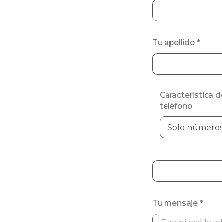
Tu apellido
*
Característica d
teléfono
Tu mensaje
*