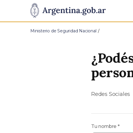
Pasar al contenido principal
Presidencia
de
Ministerio de Seguridad Nacional
la
Nación
¿Podés
person
Redes Sociales
Tu nombre
*