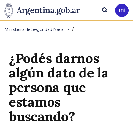
Pasar al contenido principal
Presidencia
Buscar
Ir
a
de
Mi
Ministerio de Seguridad Nacional
Arg
la
Nación
¿Podés darnos
algún dato de la
persona que
estamos
buscando?