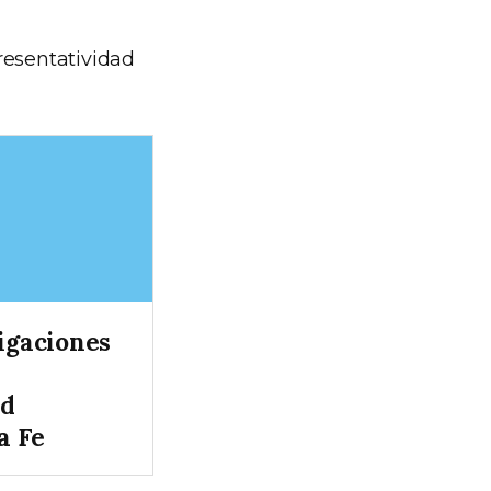
resentatividad
tigaciones
ad
a Fe