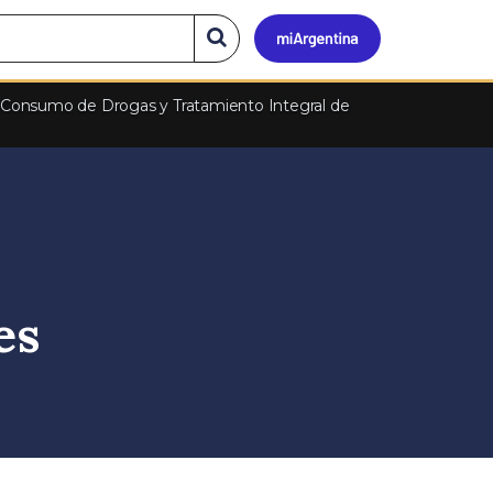
Mi
Buscar
en
el
Argen
l Consumo de Drogas y Tratamiento Integral de
sitio
es