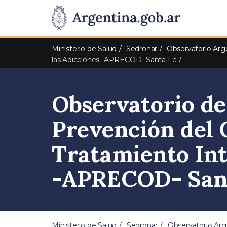
Pasar al contenido principal
Presidencia
de
Ministerio de Salud
Sedronar
Observatorio Arg
la
las Adicciones -APRECOD- Santa Fe
Nación
Observatorio de
Prevención del
Tratamiento Int
-APRECOD- San
Ministerio de Salud
Sedronar
Observatorio Ar