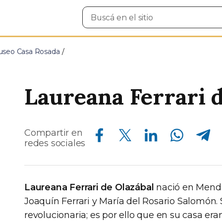
Buscar
en
el
sitio
seo Casa Rosada
Laureana Ferrari 
Compartir en Facebook
Compartir en Twitter
Compartir en Linkedin
Compartir en Whatsapp
Compartir en Telegram
Compartir en
redes sociales
Laureana Ferrari de Olazábal
nació en Mendoz
Joaquín Ferrari y María del Rosario Salomón. 
revolucionaria; es por ello que en su casa e