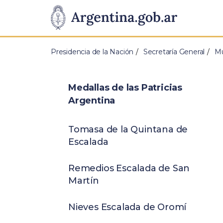
Pasar al contenido principal
Presidencia
de
Presidencia de la Nación
Secretaría General
Mu
la
Nación
Medallas de las Patricias
Argentina
Tomasa de la Quintana de
Escalada
Remedios Escalada de San
Martín
Nieves Escalada de Oromí