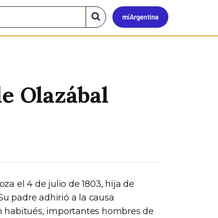
Mi
Buscar
en
el
Argen
sitio
de Olazábal
a el 4 de julio de 1803, hija de
Su padre adhirió a la causa
ran habitués, importantes hombres de