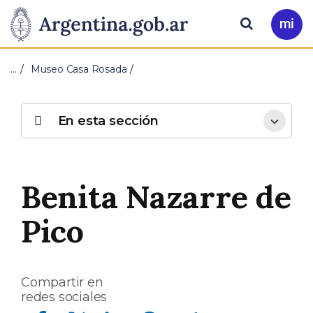
Pasar al contenido principal
Presidencia
Buscar
Ir
a
de
Mi
…
Museo Casa Rosada
Arg
la
Nación
En esta sección
Benita Nazarre de
Pico
Compartir en
redes sociales
Compartir en Facebook
Compartir en Twitter
Compartir en Linkedin
Compartir en Whatsapp
Compartir en Telegram