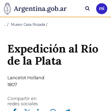
Pasar al contenido principal
Presidencia
Buscar
Ir
a
de
Mi
…
Museo Casa Rosada
Arg
la
Nación
Expedición al Río
de la Plata
Lancelot Holland
1807
Compartir en
redes sociales
Compartir en Facebook
Compartir en Twitter
Compartir en Linkedin
Compartir en Whatsapp
Compartir en Telegram