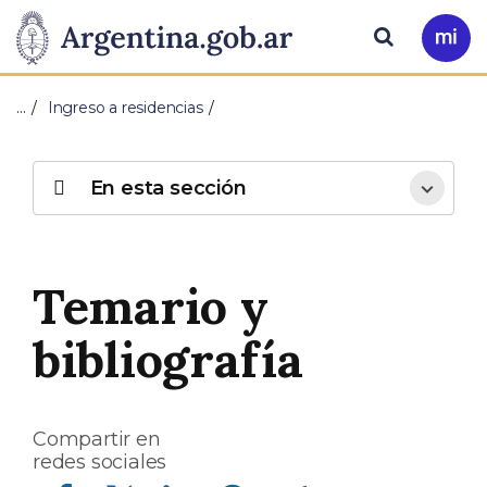
Pasar al contenido principal
Presidencia
Buscar
Ir
a
de
Mi
…
Ingreso a residencias
Arg
la
Nación
En esta sección
Temario y
bibliografía
Compartir en
redes sociales
Compartir en Facebook
Compartir en Twitter
Compartir en Linkedin
Compartir en Whatsapp
Compartir en Telegram