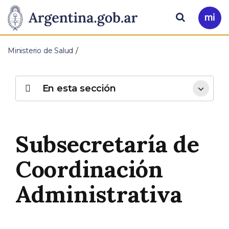
Pasar al contenido principal
Presidencia
Buscar
Ir
a
de
Mi
Ministerio de Salud
Arg
la
Nación
En esta sección
Subsecretaría de
Coordinación
Administrativa