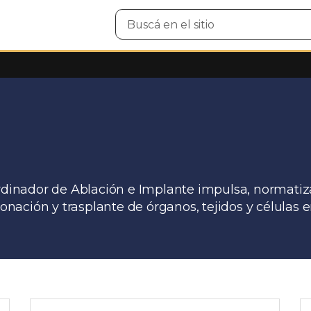
Buscar
en
el
sitio
ordinador de Ablación e Implante impulsa, normatiz
donación y trasplante de órganos, tejidos y células 