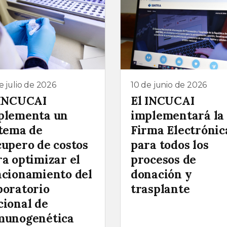
e julio de 2026
10 de junio de 2026
 INCUCAI
El INCUCAI
plementa un
implementará la
stema de
Firma Electrónic
cupero de costos
para todos los
ra optimizar el
procesos de
ncionamiento del
donación y
boratorio
trasplante
cional de
munogenética