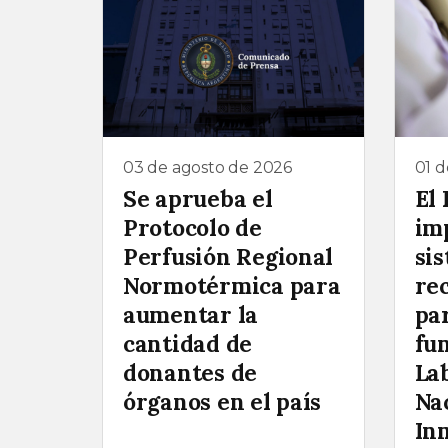
03 de agosto de 2026
01 d
Se aprueba el
El
Protocolo de
im
Perfusión Regional
si
Normotérmica para
re
aumentar la
pa
cantidad de
fu
donantes de
La
órganos en el país
Na
In