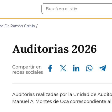
Buscar
en
el
sitio
d Dr. Ramón Carrillo
Auditorias 2026
Compartir en Facebook
Compartir en Twitter
Compartir en Linkedin
Compartir en Whatsapp
Compartir en Telegram
Compartir en
redes sociales
Auditorias realizadas por la Unidad de Audito
Manuel A. Montes de Oca correspondiente al 