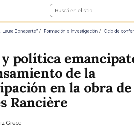
Buscar
en
el
sitio
c. Laura Bonaparte”
Formación e Investigación
Ciclo de confe
 y política emancipat
samiento de la
pación en la obra de
s Rancière
riz Greco