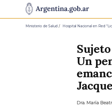
Pasar al contenido principal
Presidencia
de
Ministerio de Salud
Hospital Nacional en Red “Li
la
Nación
Sujeto
Un pen
emanci
Jacque
Dra. María Beat