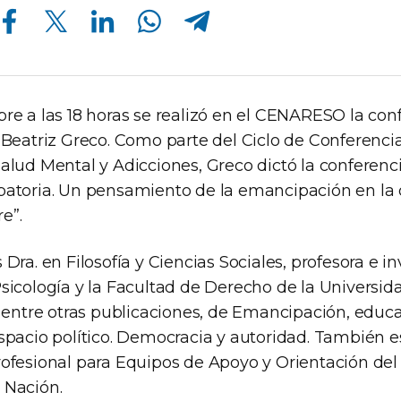
Compartir en Facebook
Compartir en Twitter
Compartir en Linkedin
Compartir en Whatsapp
Compartir en Telegram
bre a las 18 horas se realizó en el CENARESO la con
a Beatriz Greco. Como parte del Ciclo de Conferenc
alud Mental y Adicciones, Greco dictó la conferenci
patoria. Un pensamiento de la emancipación en la 
e”.
 Dra. en Filosofía y Ciencias Sociales, profesora e i
Psicología y la Facultad de Derecho de la Universi
a, entre otras publicaciones, de Emancipación, educ
espacio político. Democracia y autoridad. También 
rofesional para Equipos de Apoyo y Orientación del 
 Nación.