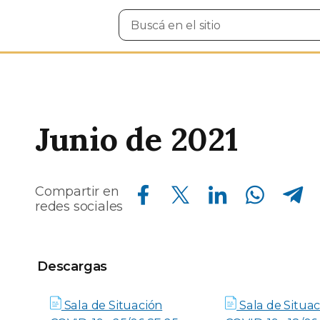
Buscar
en
el
sitio
Junio de 2021
Compartir en Facebook
Compartir en Twitter
Compartir en Linkedin
Compartir en Whatsapp
Compartir en Telegram
Compartir en
redes sociales
Descargas
Descargas
Sala de Situación
Sala de Situac