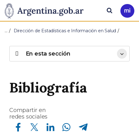
Pasar al contenido principal
Presidencia
Buscar
Ir
a
de
Mi
…
Dirección de Estadísticas e Información en Salud
Arg
la
Nación
En esta sección
Bibliografía
Compartir en
redes sociales
Compartir en Facebook
Compartir en Twitter
Compartir en Linkedin
Compartir en Whatsapp
Compartir en Telegram