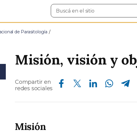
Buscar
en
el
sitio
acional de Parasitología
Misión, visión y ob
Compartir en Facebook
Compartir en Twitter
Compartir en Linkedin
Compartir en Whatsapp
Compartir en Telegram
Compartir en
redes sociales
Misión