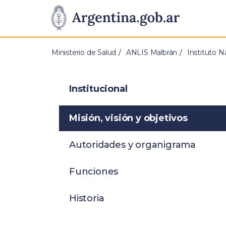
Pasar al contenido principal
Presidencia
de
Ministerio de Salud
ANLIS Malbrán
Instituto N
la
Nación
Institucional
Misión, visión y objetivos
Autoridades y organigrama
Funciones
Historia