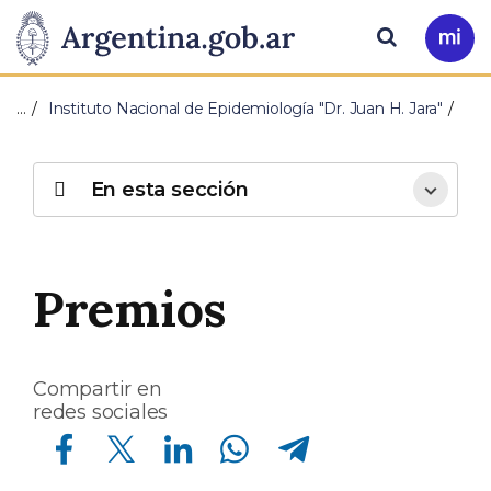
Pasar al contenido principal
Presidencia
Buscar
Ir
a
de
Mi
…
Instituto Nacional de Epidemiología "Dr. Juan H. Jara"
Arg
la
Nación
En esta sección
Premios
Compartir en
redes sociales
Compartir en Facebook
Compartir en Twitter
Compartir en Linkedin
Compartir en Whatsapp
Compartir en Telegram