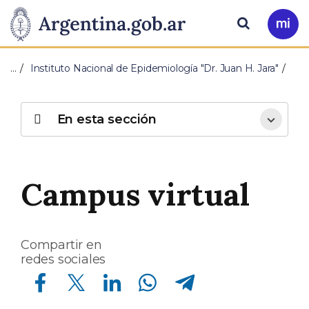
Pasar al contenido principal
Presidencia
Buscar
Ir
a
de
Mi
…
Instituto Nacional de Epidemiología "Dr. Juan H. Jara"
Arg
la
Nación
En esta sección
Campus virtual
Compartir en
redes sociales
Compartir en Facebook
Compartir en Twitter
Compartir en Linkedin
Compartir en Whatsapp
Compartir en Telegram