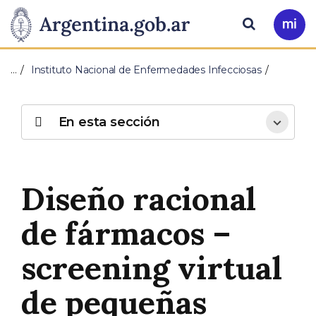
Pasar al contenido principal
Presidencia
Buscar
Ir
a
de
Mi
…
Instituto Nacional de Enfermedades Infecciosas
Arg
la
Nación
En esta sección
Diseño racional
de fármacos –
screening virtual
de pequeñas