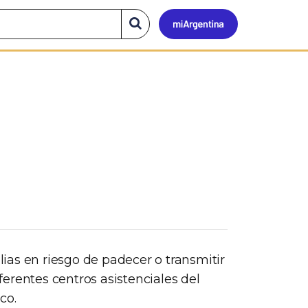
Mi
Buscar
en
el
Argen
sitio
ias en riesgo de padecer o transmitir
erentes centros asistenciales del
co.