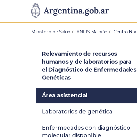
Pasar al contenido principal
Presidencia
de
Ministerio de Salud
ANLIS Malbrán
Centro Nac
la
Nación
Relevamiento de recursos
humanos y de laboratorios para
el Diagnóstico de Enfermedades
Genéticas
Área asistencial
Laboratorios de genética
Enfermedades con diagnóstico
molecular disponible