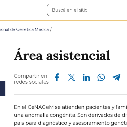
Buscar
en
el
sitio
ional de Genética Médica
Área asistencial
Compartir en Facebook
Compartir en Twitter
Compartir en Linkedin
Compartir en Whatsapp
Compartir en Telegram
Compartir en
redes sociales
En el CeNAGeM se atienden pacientes y famil
una anomalía congénita. Son derivados de dif
país para diagnóstico y asesoramiento genéti