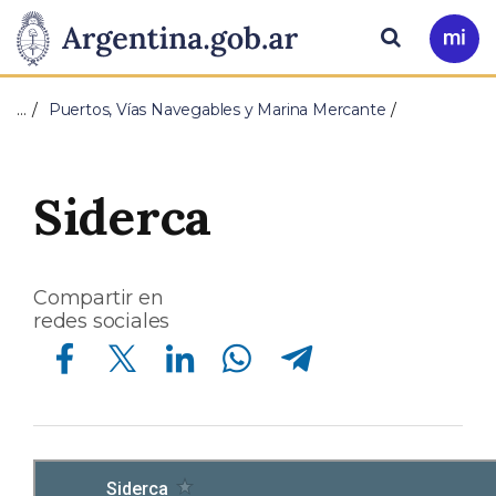
Pasar al contenido principal
Presidencia
Buscar
Ir
a
de
Mi
…
Puertos, Vías Navegables y Marina Mercante
Arg
la
Nación
Siderca
Compartir en
redes sociales
Compartir en Facebook
Compartir en Twitter
Compartir en Linkedin
Compartir en Whatsapp
Compartir en Telegram