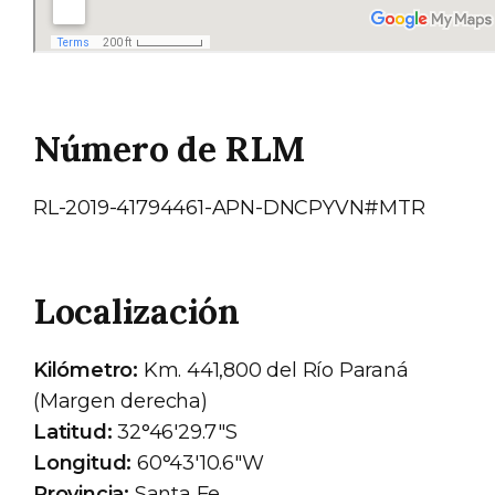
Número de RLM
RL-2019-41794461-APN-DNCPYVN#MTR
Localización
Kilómetro:
Km. 441,800 del Río Paraná
(Margen derecha)
Latitud:
32°46'29.7"S
Longitud:
60°43'10.6"W
Provincia:
Santa Fe