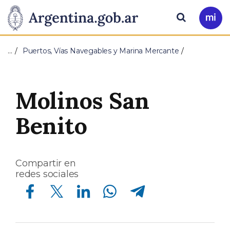
Pasar al contenido principal
Presidencia
Buscar
Ir
a
de
Mi
…
Puertos, Vías Navegables y Marina Mercante
Arg
la
Nación
Molinos San
Benito
Compartir en
redes sociales
Compartir en Facebook
Compartir en Twitter
Compartir en Linkedin
Compartir en Whatsapp
Compartir en Telegram