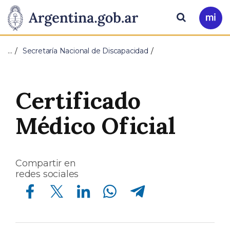
Pasar al contenido principal
Presidencia
Buscar
Ir
a
de
Mi
…
Secretaría Nacional de Discapacidad
Arg
la
Nación
Certificado
Médico Oficial
Compartir en
redes sociales
Compartir en Facebook
Compartir en Twitter
Compartir en Linkedin
Compartir en Whatsapp
Compartir en Telegram