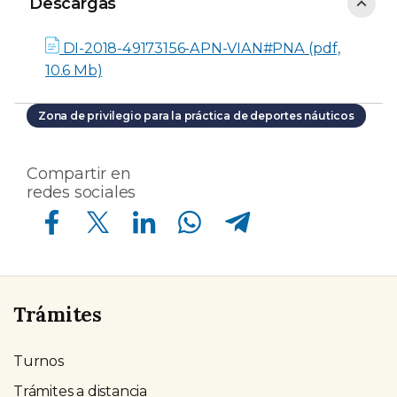
Descargas
Descargas
DI-2018-49173156-APN-VIAN#PNA (pdf,
10.6 Mb)
Zona de privilegio para la práctica de deportes náuticos
Compartir en
redes sociales
Compartir en Facebook
Compartir en Twitter
Compartir en Linkedin
Compartir en Whatsapp
Compartir en Telegram
Trámites
Turnos
Trámites a distancia