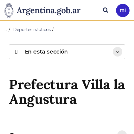
Pasar al contenido principal
Presidencia
Buscar
Ir
a
de
Mi
…
Deportes náuticos
Arg
la
Nación
En esta sección
Prefectura Villa la
Angustura