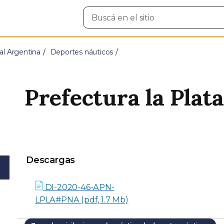
Buscar
en
el
sitio
al Argentina
Deportes náuticos
Prefectura la Plata
Descargas
Descargas
DI-2020-46-APN-
LPLA#PNA (pdf, 1.7 Mb)