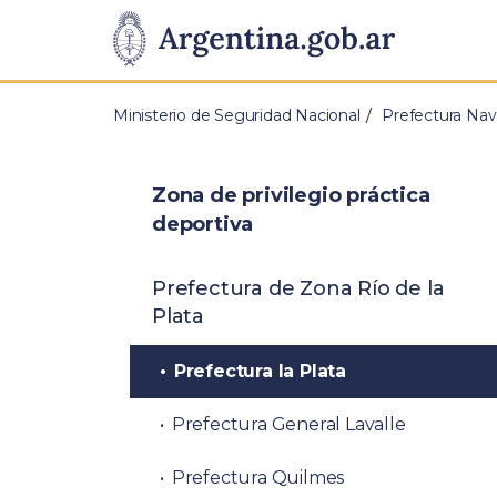
Pasar al contenido principal
Presidencia
de
Ministerio de Seguridad Nacional
Prefectura Nav
la
Nación
Zona de privilegio práctica
deportiva
Prefectura de Zona Río de la
Plata
Prefectura la Plata
Prefectura General Lavalle
Prefectura Quilmes