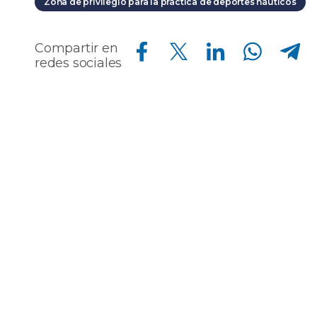
Zona de privilegio para la práctica de deportes náuticos
Compartir en Facebook
Compartir en Twitter
Compartir en Linkedin
Compartir en Whatsapp
Compartir en Telegram
Compartir en
redes sociales