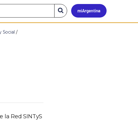
Mi
Buscar
en
el
Argen
sitio
y Social
e la Red SINTyS