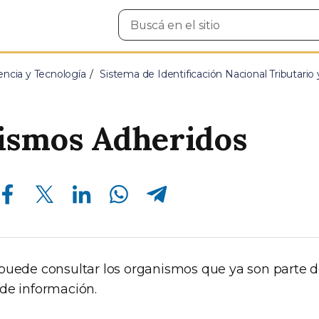
Buscar
en
el
sitio
encia y Tecnología
Sistema de Identificación Nacional Tributario 
ismos Adheridos
Compartir en Facebook
Compartir en Twitter
Compartir en Linkedin
Compartir en Whatsapp
Compartir en Telegram
puede consultar los organismos que ya son parte d
de información.