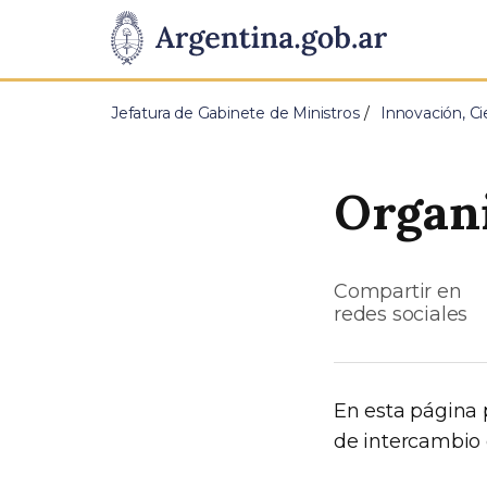
Pasar al contenido principal
Presidencia
de
Jefatura de Gabinete de Ministros
Innovación, Ci
la
Nación
Organ
Compartir en
redes sociales
En esta página 
de intercambio 