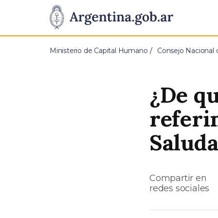
Pasar al contenido principal
Presidencia
de
Ministerio de Capital Humano
Consejo Nacional d
la
Nación
¿De qu
referi
Saluda
Compartir en
redes sociales