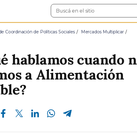
Buscar
en
el
sitio
e Coordinación de Políticas Sociales
Mercados Multiplicar
é hablamos cuando n
mos a Alimentación
ble?
Compartir en Facebook
Compartir en Twitter
Compartir en Linkedin
Compartir en Whatsapp
Compartir en Telegram