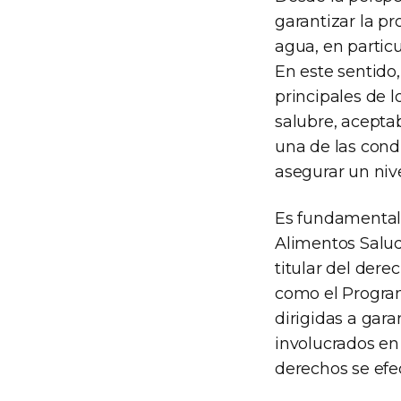
garantizar la pr
agua, en particu
En este sentido
principales de l
salubre, acepta
una de las cond
asegurar un niv
Es fundamental 
Alimentos Saluda
titular del dere
como el Program
dirigidas a gara
involucrados e
derechos se efec