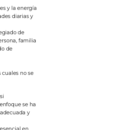
es y la energía
des diarias y
legiado de
ersona, familia
do de
s cuales no se
si
 enfoque se ha
n adecuada y
esencial en