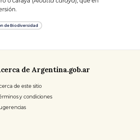
ro o carayá (
Aloutta caraya
), que en
ersión.
ón de Biodiversidad
cerca de Argentina.gob.ar
cerca de este sitio
érminos y condiciones
ugerencias