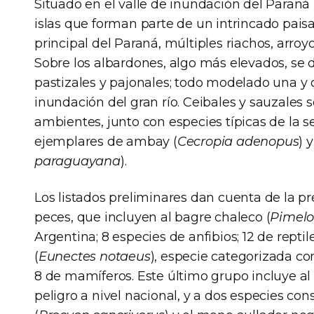
Situado en el valle de inundación del Paraná 
islas que forman parte de un intrincado pais
principal del Paraná, múltiples riachos, arro
Sobre los albardones, algo más elevados, se de
pastizales y pajonales; todo modelado una y o
inundación del gran río. Ceibales y sauzales 
ambientes, junto con especies típicas de la s
ejemplares de ambay (
Cecropia adenopus
) 
paraguayana
).
Los listados preliminares dan cuenta de la p
peces, que incluyen al bagre chaleco (
Pimelo
Argentina; 8 especies de anfibios; 12 de reptile
(
Eunectes notaeus
), especie categorizada co
8 de mamíferos. Este último grupo incluye al l
peligro a nivel nacional, y a dos especies co