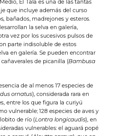
Medio, El Tala es una de las tantas
aje que incluye además del curso
yos, bañados, madrejones y esteros.
sarrollan la selva en galería,
tra vez por los sucesivos pulsos de
son parte indisoluble de estos
elva en galería. Se pueden encontrar
y cañaverales de picanilla (
Bambusa
resencia de al menos 17 especies de
dus ornatus
), considerada rara en
s, entre los que figura la curiyú
mo vulnerable; 128 especies de aves y
obito de río (
Lontra longicaudis
), en
nsideradas vulnerables: el aguará popé