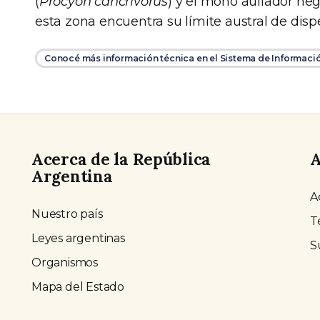
(
Procyon cancrivorus
) y el mono aullador neg
esta zona encuentra su límite austral de disp
Conocé más información técnica en el Sistema de Informaci
Acerca de la República
A
Argentina
A
Nuestro país
T
Leyes argentinas
S
Organismos
Mapa del Estado