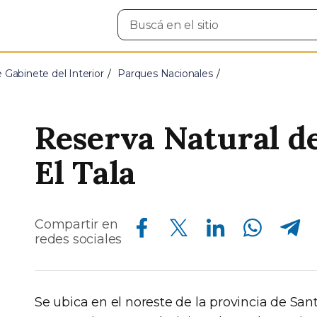
Buscar
en
el
sitio
e Gabinete del Interior
Parques Nacionales
Reserva Natural de
El Tala
Compartir en Facebook
Compartir en Twitter
Compartir en Linkedin
Compartir en Whatsapp
Compartir en Telegram
Compartir en
redes sociales
Se ubica en el noreste de la provincia de Sant