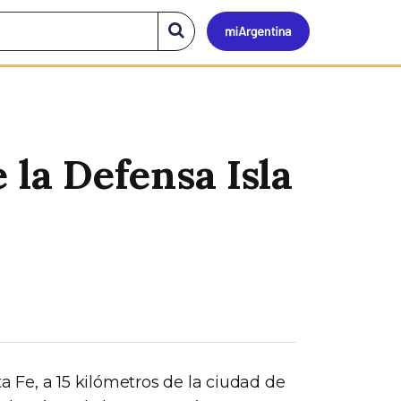
Mi
Buscar
en
el
Argen
sitio
 la Defensa Isla
a Fe, a 15 kilómetros de la ciudad de