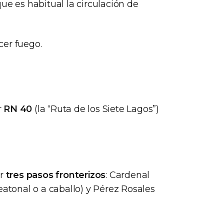
ue es habitual la circulación de
cer fuego.
r
RN 40
(la “Ruta de los Siete Lagos”)
or
tres pasos fronterizos
: Cardenal
eatonal o a caballo) y Pérez Rosales