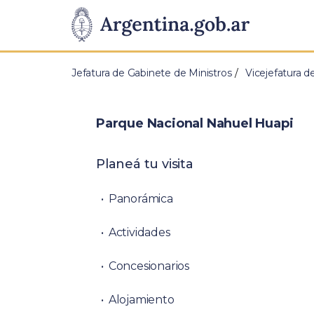
Pasar al contenido principal
Presidencia
de
Jefatura de Gabinete de Ministros
Vicejefatura d
la
Nación
Parque Nacional Nahuel Huapi
Planeá tu visita
Panorámica
Actividades
Concesionarios
Alojamiento