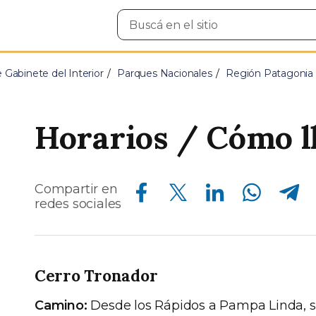
Buscar
en
el
sitio
e Gabinete del Interior
Parques Nacionales
Región Patagonia
Horarios / Cómo l
Compartir en Facebook
Compartir en Twitter
Compartir en Linkedin
Compartir en Whatsapp
Compartir en Telegram
Compartir en
redes sociales
Cerro Tronador
Camino:
Desde los Rápidos a Pampa Linda, 