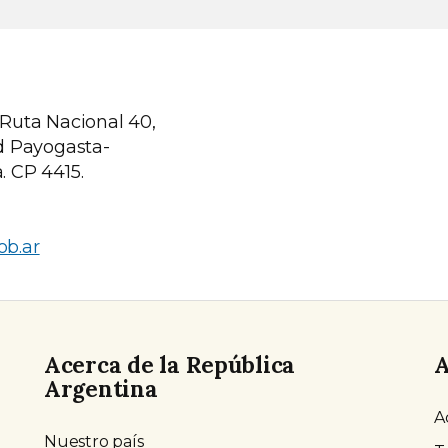
 Ruta Nacional 40,
ad Payogasta-
. CP 4415.
ob.ar
Acerca de la República
A
Argentina
A
Nuestro país