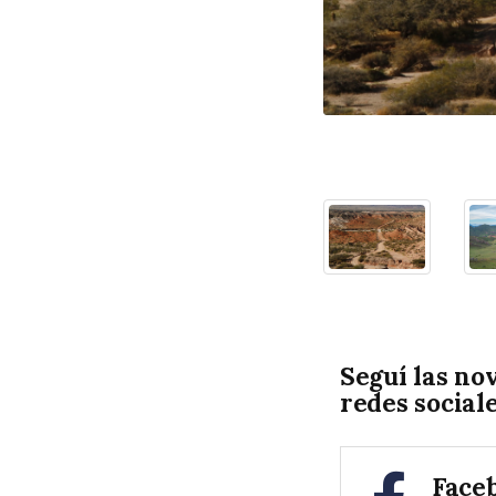
Seguí las no
redes social
Face