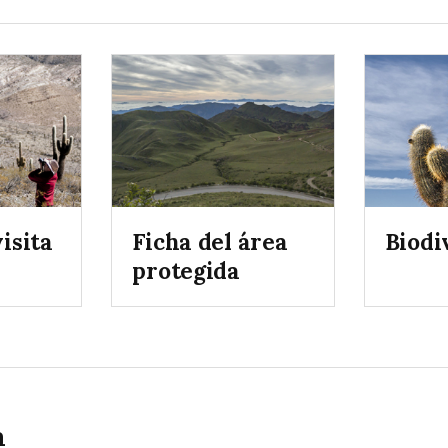
isita
Ficha del área
Biodi
protegida
a