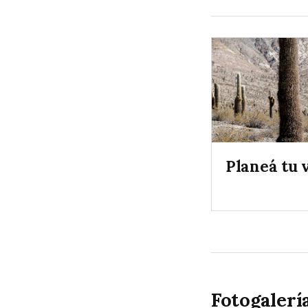
Planeá tu v
Fotogalerí