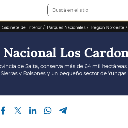
Buscar
en
el
sitio
e Gabinete del Interior
Parques Nacionales
Región Noroeste
 Nacional Los Cardo
ovincia de Salta, conserva más de 64 mil hectáreas 
Sierras y Bolsones y un pequeño sector de Yungas.
Compartir en Facebook
Compartir en Twitter
Compartir en Linkedin
Compartir en Whatsapp
Compartir en Telegram