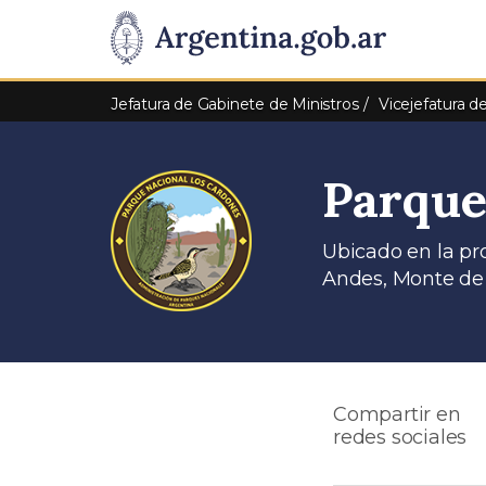
Pasar al contenido principal
Presidencia
de
Jefatura de Gabinete de Ministros
Vicejefatura d
la
Parque
Nación
Ubicado en la pr
Andes, Monte de 
Compartir en
redes sociales