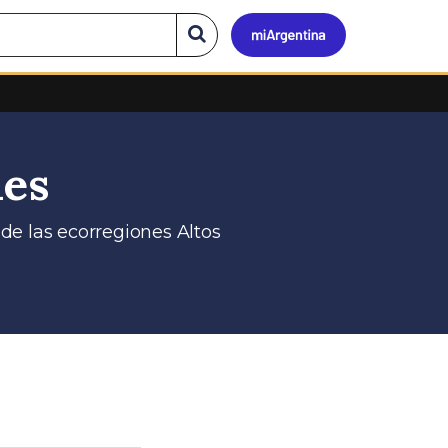
Mi
Buscar
en
el
Argen
sitio
nes
de las ecorregiones Altos