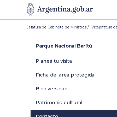
Pasar al contenido principal
Presidencia
de
Jefatura de Gabinete de Ministros
Vicejefatura d
la
Nación
Parque Nacional Baritú
Planeá tu visita
Ficha del área protegida
Biodiversidad
Patrimonio cultural
Contacto