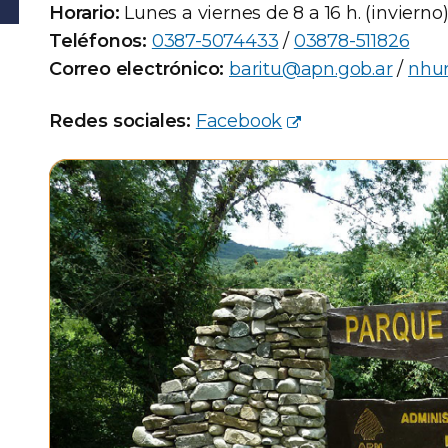
Horario:
Lunes a viernes de 8 a 16 h. (invierno)
Teléfonos:
0387-5074433
/
03878-511826
Correo electrónico:
baritu@apn.gob.ar
/
nhu
Redes sociales:
Facebook