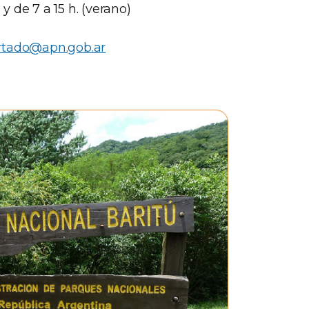
 y de 7 a 15 h. (verano)
rtado@apn.gob.ar