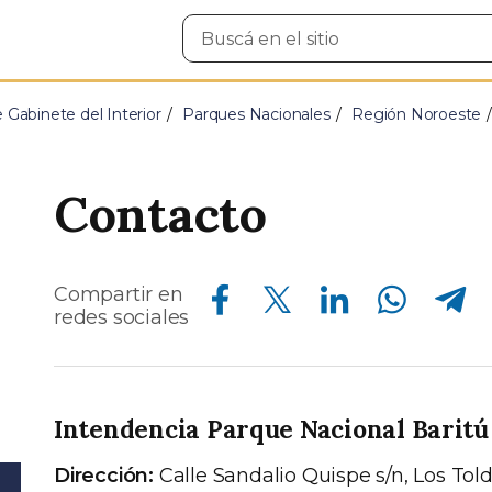
Buscar
en
el
sitio
e Gabinete del Interior
Parques Nacionales
Región Noroeste
Contacto
Compartir en Facebook
Compartir en Twitter
Compartir en Linkedin
Compartir en Whatsapp
Compartir en Telegram
Compartir en
redes sociales
Intendencia Parque Nacional Baritú
Dirección:
Calle Sandalio Quispe s/n, Los Toldo